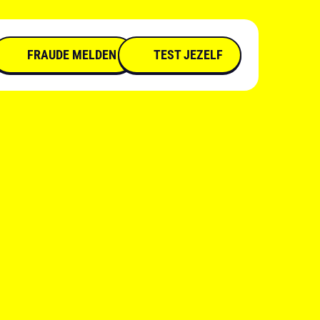
FRAUDE MELDEN
TEST JEZELF
CEO-FRAUDE
BELUISTER DE PODCAST
DATINGFRAUDE
DATINGFRAUDE