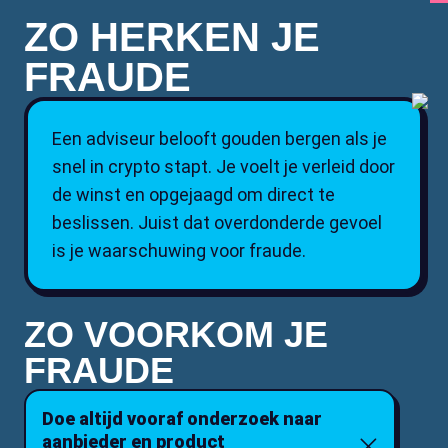
ZO HERKEN JE
FRAUDE
Een adviseur belooft gouden bergen als je
snel in crypto stapt. Je voelt je verleid door
de winst en opgejaagd om direct te
beslissen. Juist dat overdonderde gevoel
is je waarschuwing voor fraude.
ZO VOORKOM JE
FRAUDE
Doe altijd vooraf onderzoek naar
aanbieder en product