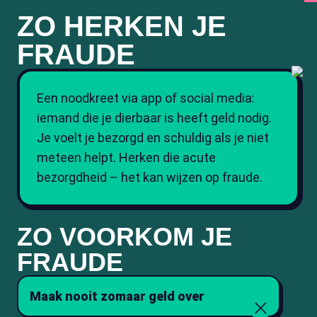
ZO HERKEN JE
FRAUDE
Een noodkreet via app of social media:
iemand die je dierbaar is heeft geld nodig.
Je voelt je bezorgd en schuldig als je niet
meteen helpt. Herken die acute
bezorgdheid – het kan wijzen op fraude.
ZO VOORKOM JE
FRAUDE
Maak nooit zomaar geld over